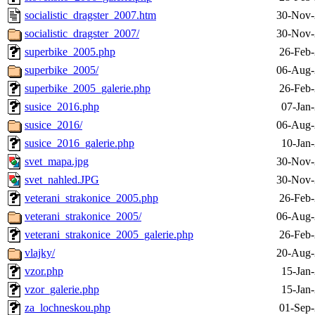
socialistic_dragster_2007.htm
30-Nov-
socialistic_dragster_2007/
30-Nov-
superbike_2005.php
26-Feb-
superbike_2005/
06-Aug-
superbike_2005_galerie.php
26-Feb-
susice_2016.php
07-Jan
susice_2016/
06-Aug-
susice_2016_galerie.php
10-Jan
svet_mapa.jpg
30-Nov-
svet_nahled.JPG
30-Nov-
veterani_strakonice_2005.php
26-Feb-
veterani_strakonice_2005/
06-Aug-
veterani_strakonice_2005_galerie.php
26-Feb-
vlajky/
20-Aug-
vzor.php
15-Jan
vzor_galerie.php
15-Jan
za_lochneskou.php
01-Sep-